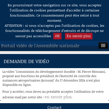
En poursuivant votre navigation sur ce site, vous acceptez
Aller au contenu
l’utilisation de cookies permettant d'accéder à certaines
fonctionnalités. Ce consentement peut être retiré à tout
moment.
ATTENTION : si vous n’acceptez pas l’utilisation de cookies, les
fonctionnalités de téléchargement d’extraits et de découpe ne
OK
En savoir plus
seront pas accessibles
Portail vidéo de l'Assemblée nationale
ACCUEIL
DEMANDE DE VIDÉO
EN DIRECT
La vidéo "Commission du développement durable : M. Pierre Monzani,
À LA DEMANDE
proposé aux fonctions de président de l’Autorité de contrôle des
nuisances aéroportuaires (Acnusa)" du 17 décembre 2024 n'est plus
disponible en ligne.
RECHERCHE
Pour y accéder, vous devez au préalable accepter l'utilisation de votre
AIDE À LA DÉCOUPE
en savoir plus
adresse mail par notre site :
.
DE VIDÉOS
Contact