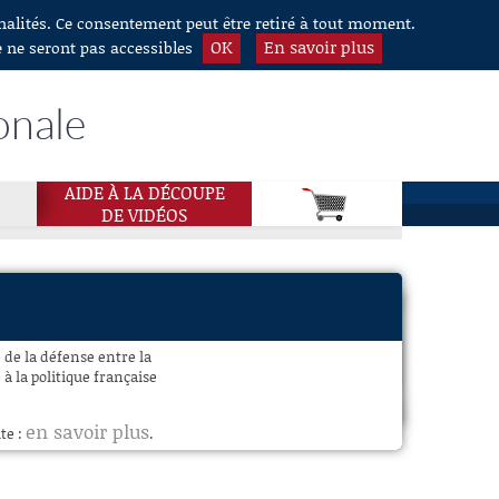
nnalités. Ce consentement peut être retiré à tout moment.
OK
En savoir plus
e ne seront pas accessibles
onale
AIDE À LA DÉCOUPE
DE VIDÉOS
 de la défense entre la
à la politique française
en savoir plus
te :
.