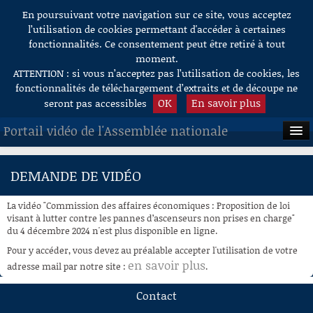
En poursuivant votre navigation sur ce site, vous acceptez
Aller au contenu
l’utilisation de cookies permettant d'accéder à certaines
fonctionnalités. Ce consentement peut être retiré à tout
moment.
ATTENTION : si vous n’acceptez pas l’utilisation de cookies, les
fonctionnalités de téléchargement d’extraits et de découpe ne
OK
En savoir plus
seront pas accessibles
Portail vidéo de l'Assemblée nationale
ACCUEIL
DEMANDE DE VIDÉO
EN DIRECT
La vidéo "Commission des affaires économiques : Proposition de loi
À LA DEMANDE
visant à lutter contre les pannes d’ascenseurs non prises en charge"
du 4 décembre 2024 n'est plus disponible en ligne.
RECHERCHE
Pour y accéder, vous devez au préalable accepter l'utilisation de votre
en savoir plus
adresse mail par notre site :
.
AIDE À LA DÉCOUPE
DE VIDÉOS
Contact