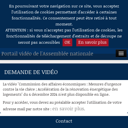
En poursuivant votre navigation sur ce site, vous acceptez
Aller au contenu
l’utilisation de cookies permettant d'accéder à certaines
fonctionnalités. Ce consentement peut être retiré à tout
moment.
ATTENTION : si vous n’acceptez pas l’utilisation de cookies, les
fonctionnalités de téléchargement d’extraits et de découpe ne
OK
En savoir plus
seront pas accessibles
Portail vidéo de l'Assemblée nationale
ACCUEIL
DEMANDE DE VIDÉO
EN DIRECT
La vidéo "Commission des affaires économiques : Mesures d’urgence
À LA DEMANDE
contre la vie chère ; Accélération de la rénovation énergétique des
logements" du 4 décembre 2024 n'est plus disponible en ligne.
RECHERCHE
Pour y accéder, vous devez au préalable accepter l'utilisation de votre
en savoir plus
adresse mail par notre site :
.
AIDE À LA DÉCOUPE
DE VIDÉOS
Contact