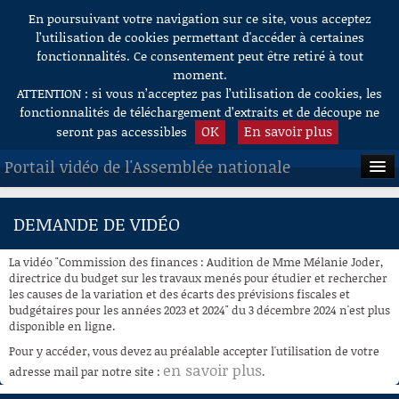
En poursuivant votre navigation sur ce site, vous acceptez
Aller au contenu
l’utilisation de cookies permettant d'accéder à certaines
fonctionnalités. Ce consentement peut être retiré à tout
moment.
ATTENTION : si vous n’acceptez pas l’utilisation de cookies, les
fonctionnalités de téléchargement d’extraits et de découpe ne
OK
En savoir plus
seront pas accessibles
Portail vidéo de l'Assemblée nationale
ACCUEIL
DEMANDE DE VIDÉO
EN DIRECT
La vidéo "Commission des finances : Audition de Mme Mélanie Joder,
À LA DEMANDE
directrice du budget sur les travaux menés pour étudier et rechercher
les causes de la variation et des écarts des prévisions fiscales et
budgétaires pour les années 2023 et 2024" du 3 décembre 2024 n'est plus
RECHERCHE
disponible en ligne.
AIDE À LA DÉCOUPE
Pour y accéder, vous devez au préalable accepter l'utilisation de votre
DE VIDÉOS
en savoir plus
adresse mail par notre site :
.