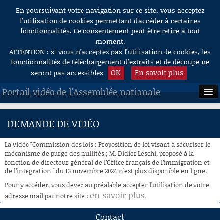
En poursuivant votre navigation sur ce site, vous acceptez
Aller au contenu
l’utilisation de cookies permettant d'accéder à certaines
fonctionnalités. Ce consentement peut être retiré à tout
moment.
ATTENTION : si vous n’acceptez pas l’utilisation de cookies, les
fonctionnalités de téléchargement d’extraits et de découpe ne
OK
En savoir plus
seront pas accessibles
Portail vidéo de l'Assemblée nationale
ACCUEIL
DEMANDE DE VIDÉO
EN DIRECT
La vidéo "Commission des lois : Proposition de loi visant à sécuriser le
À LA DEMANDE
mécanisme de purge des nullités ; M. Didier Leschi, proposé à la
fonction de directeur général de l’Office français de l’immigration et
de l’intégration " du 13 novembre 2024 n'est plus disponible en ligne.
RECHERCHE
Pour y accéder, vous devez au préalable accepter l'utilisation de votre
AIDE À LA DÉCOUPE
en savoir plus
adresse mail par notre site :
.
DE VIDÉOS
Contact