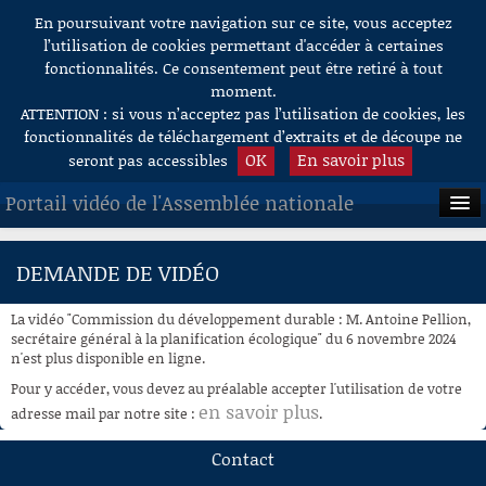
En poursuivant votre navigation sur ce site, vous acceptez
Aller au contenu
l’utilisation de cookies permettant d'accéder à certaines
fonctionnalités. Ce consentement peut être retiré à tout
moment.
ATTENTION : si vous n’acceptez pas l’utilisation de cookies, les
fonctionnalités de téléchargement d’extraits et de découpe ne
OK
En savoir plus
seront pas accessibles
Portail vidéo de l'Assemblée nationale
ACCUEIL
DEMANDE DE VIDÉO
EN DIRECT
La vidéo "Commission du développement durable : M. Antoine Pellion,
À LA DEMANDE
secrétaire général à la planification écologique" du 6 novembre 2024
n'est plus disponible en ligne.
RECHERCHE
Pour y accéder, vous devez au préalable accepter l'utilisation de votre
en savoir plus
adresse mail par notre site :
.
AIDE À LA DÉCOUPE
DE VIDÉOS
Contact