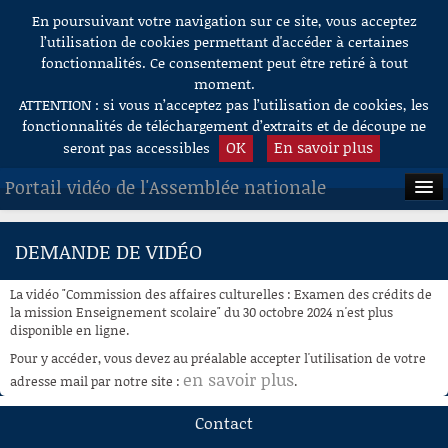
En poursuivant votre navigation sur ce site, vous acceptez
Aller au contenu
l’utilisation de cookies permettant d'accéder à certaines
fonctionnalités. Ce consentement peut être retiré à tout
moment.
ATTENTION : si vous n’acceptez pas l’utilisation de cookies, les
fonctionnalités de téléchargement d’extraits et de découpe ne
OK
En savoir plus
seront pas accessibles
Portail vidéo de l'Assemblée nationale
ACCUEIL
DEMANDE DE VIDÉO
EN DIRECT
La vidéo "Commission des affaires culturelles : Examen des crédits de
À LA DEMANDE
la mission Enseignement scolaire" du 30 octobre 2024 n'est plus
disponible en ligne.
RECHERCHE
Pour y accéder, vous devez au préalable accepter l'utilisation de votre
en savoir plus
adresse mail par notre site :
.
AIDE À LA DÉCOUPE
DE VIDÉOS
Contact