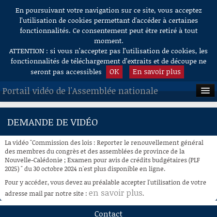
En poursuivant votre navigation sur ce site, vous acceptez
Aller au contenu
l’utilisation de cookies permettant d'accéder à certaines
fonctionnalités. Ce consentement peut être retiré à tout
moment.
ATTENTION : si vous n’acceptez pas l’utilisation de cookies, les
fonctionnalités de téléchargement d’extraits et de découpe ne
OK
En savoir plus
seront pas accessibles
Portail vidéo de l'Assemblée nationale
ACCUEIL
DEMANDE DE VIDÉO
EN DIRECT
La vidéo "Commission des lois : Reporter le renouvellement général
À LA DEMANDE
des membres du congrès et des assemblées de province de la
Nouvelle-Calédonie ; Examen pour avis de crédits budgétaires (PLF
2025) " du 30 octobre 2024 n'est plus disponible en ligne.
RECHERCHE
Pour y accéder, vous devez au préalable accepter l'utilisation de votre
AIDE À LA DÉCOUPE
en savoir plus
adresse mail par notre site :
.
DE VIDÉOS
Contact