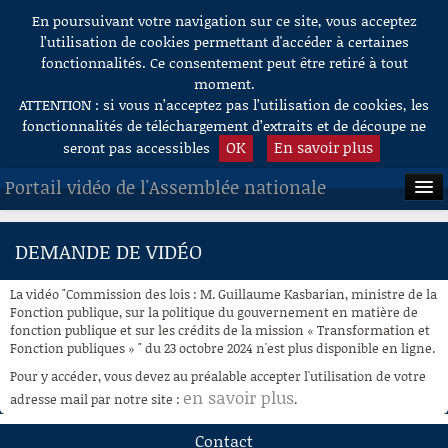
En poursuivant votre navigation sur ce site, vous acceptez
Aller au contenu
l’utilisation de cookies permettant d'accéder à certaines
fonctionnalités. Ce consentement peut être retiré à tout
moment.
ATTENTION : si vous n’acceptez pas l’utilisation de cookies, les
fonctionnalités de téléchargement d’extraits et de découpe ne
OK
En savoir plus
seront pas accessibles
Portail vidéo de l'Assemblée nationale
ACCUEIL
DEMANDE DE VIDÉO
EN DIRECT
La vidéo "Commission des lois : M. Guillaume Kasbarian, ministre de la
À LA DEMANDE
Fonction publique, sur la politique du gouvernement en matière de
fonction publique et sur les crédits de la mission « Transformation et
Fonction publiques » " du 23 octobre 2024 n'est plus disponible en ligne.
RECHERCHE
Pour y accéder, vous devez au préalable accepter l'utilisation de votre
AIDE À LA DÉCOUPE
en savoir plus
adresse mail par notre site :
.
DE VIDÉOS
Contact