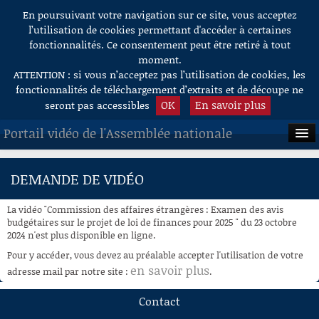
En poursuivant votre navigation sur ce site, vous acceptez
Aller au contenu
l’utilisation de cookies permettant d'accéder à certaines
fonctionnalités. Ce consentement peut être retiré à tout
moment.
ATTENTION : si vous n’acceptez pas l’utilisation de cookies, les
fonctionnalités de téléchargement d’extraits et de découpe ne
OK
En savoir plus
seront pas accessibles
Portail vidéo de l'Assemblée nationale
ACCUEIL
DEMANDE DE VIDÉO
EN DIRECT
La vidéo "Commission des affaires étrangères : Examen des avis
À LA DEMANDE
budgétaires sur le projet de loi de finances pour 2025 " du 23 octobre
2024 n'est plus disponible en ligne.
RECHERCHE
Pour y accéder, vous devez au préalable accepter l'utilisation de votre
en savoir plus
adresse mail par notre site :
.
AIDE À LA DÉCOUPE
DE VIDÉOS
Contact