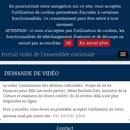
En poursuivant votre navigation sur ce site, vous acceptez
Aller au contenu
l’utilisation de cookies permettant d'accéder à certaines
fonctionnalités. Ce consentement peut être retiré à tout
moment.
ATTENTION : si vous n’acceptez pas l’utilisation de cookies, les
fonctionnalités de téléchargement d’extraits et de découpe ne
OK
En savoir plus
seront pas accessibles
Portail vidéo de l'Assemblée nationale
ACCUEIL
DEMANDE DE VIDÉO
EN DIRECT
La vidéo "Commission des affaires culturelles : Projet de loi de
À LA DEMANDE
finances pour 2025 (seconde partie) : Mme Rachida Dati, ministre de la
Culture et examens de divers crédits" du 22 octobre 2024 n'est plus
disponible en ligne.
RECHERCHE
Pour y accéder, vous devez au préalable accepter l'utilisation de votre
AIDE À LA DÉCOUPE
en savoir plus
adresse mail par notre site :
.
DE VIDÉOS
Contact