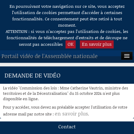
En poursuivant votre navigation sur ce site, vous acceptez
Aller au contenu
l’utilisation de cookies permettant d'accéder à certaines
fonctionnalités. Ce consentement peut être retiré à tout
moment.
ATTENTION : si vous n’acceptez pas l’utilisation de cookies, les
fonctionnalités de téléchargement d’extraits et de découpe ne
OK
En savoir plus
seront pas accessibles
Portail vidéo de l'Assemblée nationale
ACCUEIL
DEMANDE DE VIDÉO
EN DIRECT
La vidéo "Commission des lois : Mme Catherine Vautrin, ministre des
À LA DEMANDE
territoires et de la Décentralisation" du 15 octobre 2024 n'est plus
disponible en ligne.
RECHERCHE
Pour y accéder, vous devez au préalable accepter l'utilisation de votre
en savoir plus
adresse mail par notre site :
.
AIDE À LA DÉCOUPE
DE VIDÉOS
Contact