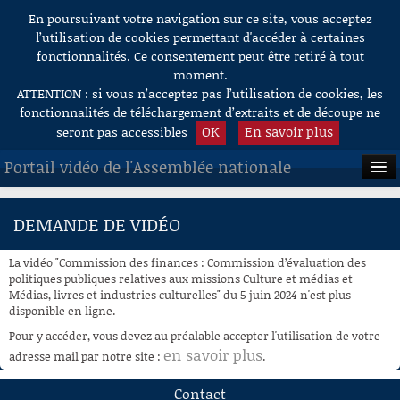
En poursuivant votre navigation sur ce site, vous acceptez
Aller au contenu
l’utilisation de cookies permettant d'accéder à certaines
fonctionnalités. Ce consentement peut être retiré à tout
moment.
ATTENTION : si vous n’acceptez pas l’utilisation de cookies, les
fonctionnalités de téléchargement d’extraits et de découpe ne
OK
En savoir plus
seront pas accessibles
Portail vidéo de l'Assemblée nationale
ACCUEIL
DEMANDE DE VIDÉO
EN DIRECT
La vidéo "Commission des finances : Commission d’évaluation des
À LA DEMANDE
politiques publiques relatives aux missions Culture et médias et
Médias, livres et industries culturelles" du 5 juin 2024 n'est plus
disponible en ligne.
RECHERCHE
Pour y accéder, vous devez au préalable accepter l'utilisation de votre
AIDE À LA DÉCOUPE
en savoir plus
adresse mail par notre site :
.
DE VIDÉOS
Contact