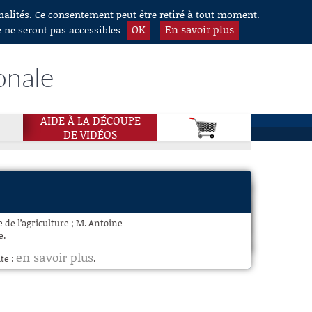
nnalités. Ce consentement peut être retiré à tout moment.
OK
En savoir plus
e ne seront pas accessibles
onale
AIDE À LA DÉCOUPE
DE VIDÉOS
 de l’agriculture ; M. Antoine
e.
en savoir plus
te :
.