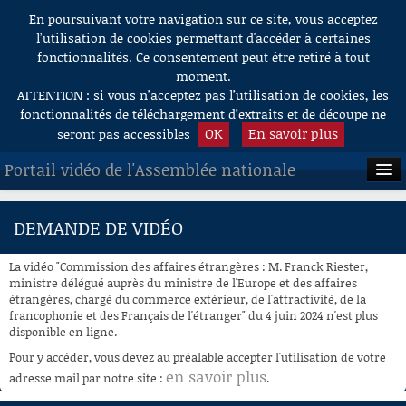
En poursuivant votre navigation sur ce site, vous acceptez
Aller au contenu
l’utilisation de cookies permettant d'accéder à certaines
fonctionnalités. Ce consentement peut être retiré à tout
moment.
ATTENTION : si vous n’acceptez pas l’utilisation de cookies, les
fonctionnalités de téléchargement d’extraits et de découpe ne
OK
En savoir plus
seront pas accessibles
Portail vidéo de l'Assemblée nationale
ACCUEIL
DEMANDE DE VIDÉO
EN DIRECT
La vidéo "Commission des affaires étrangères : M. Franck Riester,
À LA DEMANDE
ministre délégué auprès du ministre de l'Europe et des affaires
étrangères, chargé du commerce extérieur, de l'attractivité, de la
francophonie et des Français de l'étranger" du 4 juin 2024 n'est plus
RECHERCHE
disponible en ligne.
AIDE À LA DÉCOUPE
Pour y accéder, vous devez au préalable accepter l'utilisation de votre
DE VIDÉOS
en savoir plus
adresse mail par notre site :
.