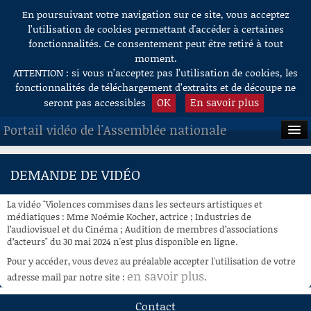
En poursuivant votre navigation sur ce site, vous acceptez
Aller au contenu
l’utilisation de cookies permettant d'accéder à certaines
fonctionnalités. Ce consentement peut être retiré à tout
moment.
ATTENTION : si vous n’acceptez pas l’utilisation de cookies, les
fonctionnalités de téléchargement d’extraits et de découpe ne
OK
En savoir plus
seront pas accessibles
Portail vidéo de l'Assemblée nationale
ACCUEIL
DEMANDE DE VIDÉO
EN DIRECT
La vidéo "Violences commises dans les secteurs artistiques et
À LA DEMANDE
médiatiques : Mme Noémie Kocher, actrice ; Industries de
l’audiovisuel et du Cinéma ; Audition de membres d’associations
d’acteurs" du 30 mai 2024 n'est plus disponible en ligne.
RECHERCHE
Pour y accéder, vous devez au préalable accepter l'utilisation de votre
AIDE À LA DÉCOUPE
en savoir plus
adresse mail par notre site :
.
DE VIDÉOS
Contact