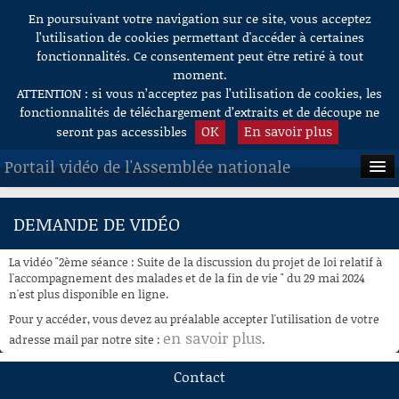
En poursuivant votre navigation sur ce site, vous acceptez
Aller au contenu
l’utilisation de cookies permettant d'accéder à certaines
fonctionnalités. Ce consentement peut être retiré à tout
moment.
ATTENTION : si vous n’acceptez pas l’utilisation de cookies, les
fonctionnalités de téléchargement d’extraits et de découpe ne
OK
En savoir plus
seront pas accessibles
Portail vidéo de l'Assemblée nationale
ACCUEIL
DEMANDE DE VIDÉO
EN DIRECT
La vidéo "2ème séance : Suite de la discussion du projet de loi relatif à
À LA DEMANDE
l'accompagnement des malades et de la fin de vie " du 29 mai 2024
n'est plus disponible en ligne.
RECHERCHE
Pour y accéder, vous devez au préalable accepter l'utilisation de votre
en savoir plus
adresse mail par notre site :
.
AIDE À LA DÉCOUPE
DE VIDÉOS
Contact