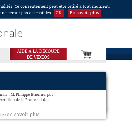
nnalités. Ce consentement peut être retiré à tout moment.
OK
En savoir plus
e ne seront pas accessibles
onale
AIDE À LA DÉCOUPE
DE VIDÉOS
nale ; M. Philippe Etienne, pdt
ération de la France et de la
en savoir plus
te :
.