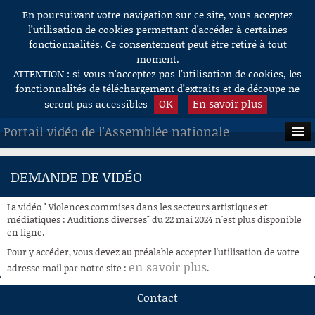
En poursuivant votre navigation sur ce site, vous acceptez
Aller au contenu
l’utilisation de cookies permettant d'accéder à certaines
fonctionnalités. Ce consentement peut être retiré à tout
moment.
ATTENTION : si vous n’acceptez pas l’utilisation de cookies, les
fonctionnalités de téléchargement d’extraits et de découpe ne
OK
En savoir plus
seront pas accessibles
Portail vidéo de l'Assemblée nationale
ACCUEIL
DEMANDE DE VIDÉO
EN DIRECT
La vidéo " Violences commises dans les secteurs artistiques et
À LA DEMANDE
médiatiques : Auditions diverses" du 22 mai 2024 n'est plus disponible
en ligne.
RECHERCHE
Pour y accéder, vous devez au préalable accepter l'utilisation de votre
en savoir plus
adresse mail par notre site :
.
AIDE À LA DÉCOUPE
DE VIDÉOS
Contact