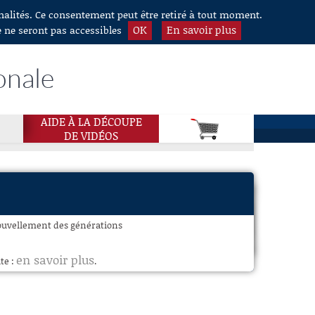
nnalités. Ce consentement peut être retiré à tout moment.
OK
En savoir plus
e ne seront pas accessibles
onale
AIDE À LA DÉCOUPE
DE VIDÉOS
nouvellement des générations
en savoir plus
te :
.