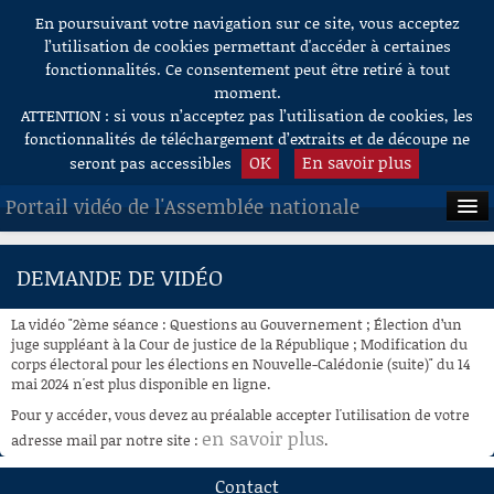
En poursuivant votre navigation sur ce site, vous acceptez
Aller au contenu
l’utilisation de cookies permettant d'accéder à certaines
fonctionnalités. Ce consentement peut être retiré à tout
moment.
ATTENTION : si vous n’acceptez pas l’utilisation de cookies, les
fonctionnalités de téléchargement d’extraits et de découpe ne
OK
En savoir plus
seront pas accessibles
Portail vidéo de l'Assemblée nationale
ACCUEIL
DEMANDE DE VIDÉO
EN DIRECT
La vidéo "2ème séance : Questions au Gouvernement ; Élection d’un
À LA DEMANDE
juge suppléant à la Cour de justice de la République ; Modification du
corps électoral pour les élections en Nouvelle-Calédonie (suite)" du 14
mai 2024 n'est plus disponible en ligne.
RECHERCHE
Pour y accéder, vous devez au préalable accepter l'utilisation de votre
AIDE À LA DÉCOUPE
en savoir plus
adresse mail par notre site :
.
DE VIDÉOS
Contact