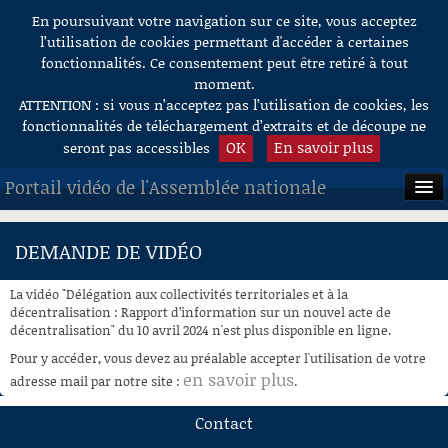
En poursuivant votre navigation sur ce site, vous acceptez
Aller au contenu
l’utilisation de cookies permettant d'accéder à certaines
fonctionnalités. Ce consentement peut être retiré à tout
moment.
ATTENTION : si vous n’acceptez pas l’utilisation de cookies, les
fonctionnalités de téléchargement d’extraits et de découpe ne
OK
En savoir plus
seront pas accessibles
Portail vidéo de l'Assemblée nationale
ACCUEIL
DEMANDE DE VIDÉO
EN DIRECT
La vidéo "Délégation aux collectivités territoriales et à la
À LA DEMANDE
décentralisation : Rapport d’information sur un nouvel acte de
décentralisation" du 10 avril 2024 n'est plus disponible en ligne.
RECHERCHE
Pour y accéder, vous devez au préalable accepter l'utilisation de votre
en savoir plus
adresse mail par notre site :
.
AIDE À LA DÉCOUPE
DE VIDÉOS
Contact