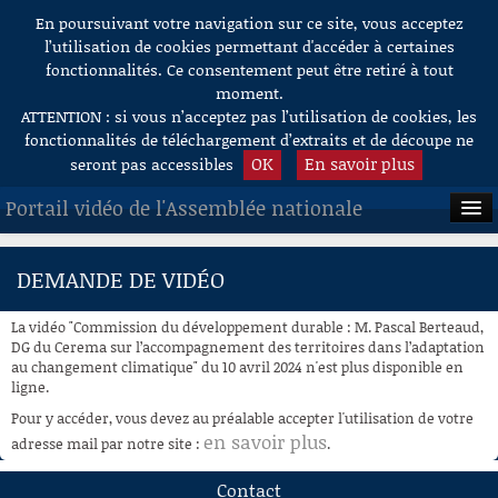
En poursuivant votre navigation sur ce site, vous acceptez
Aller au contenu
l’utilisation de cookies permettant d'accéder à certaines
fonctionnalités. Ce consentement peut être retiré à tout
moment.
ATTENTION : si vous n’acceptez pas l’utilisation de cookies, les
fonctionnalités de téléchargement d’extraits et de découpe ne
OK
En savoir plus
seront pas accessibles
Portail vidéo de l'Assemblée nationale
ACCUEIL
DEMANDE DE VIDÉO
EN DIRECT
La vidéo "Commission du développement durable : M. Pascal Berteaud,
À LA DEMANDE
DG du Cerema sur l’accompagnement des territoires dans l’adaptation
au changement climatique" du 10 avril 2024 n'est plus disponible en
ligne.
RECHERCHE
Pour y accéder, vous devez au préalable accepter l'utilisation de votre
AIDE À LA DÉCOUPE
en savoir plus
adresse mail par notre site :
.
DE VIDÉOS
Contact