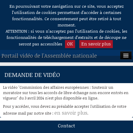
En poursuivant votre navigation sur ce site, vous acceptez
Aller au contenu
l’utilisation de cookies permettant d'accéder à certaines
fonctionnalités. Ce consentement peut être retiré à tout
moment.
ATTENTION : si vous n’acceptez pas l’utilisation de cookies, les
fonctionnalités de téléchargement d’extraits et de découpe ne
OK
En savoir plus
seront pas accessibles
Portail vidéo de l'Assemblée nationale
ACCUEIL
DEMANDE DE VIDÉO
EN DIRECT
La vidéo "Commission des affaires européennes : Soutenir un
À LA DEMANDE
moratoire sur tous les accords de libre-échange non encore entrés en
vigueur" du 3 avril 2024 n'est plus disponible en ligne.
RECHERCHE
Pour y accéder, vous devez au préalable accepter l'utilisation de votre
en savoir plus
adresse mail par notre site :
.
AIDE À LA DÉCOUPE
DE VIDÉOS
Contact