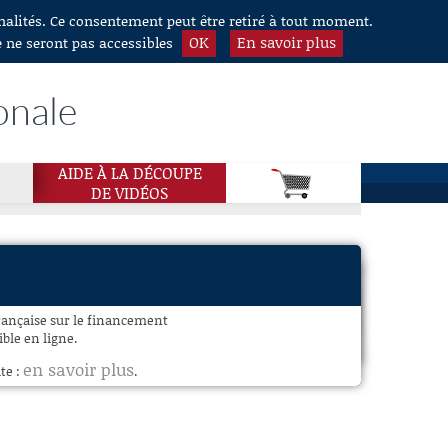
nnalités. Ce consentement peut être retiré à tout moment.
OK
En savoir plus
e ne seront pas accessibles
onale
AIDE À LA DÉCOUPE
DE VIDÉOS
rançaise sur le financement
ble en ligne.
en savoir plus
te :
.