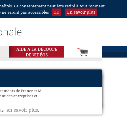
nnalités. Ce consentement peut être retiré à tout moment.
OK
En savoir plus
e ne seront pas accessibles
onale
AIDE À LA DÉCOUPE
DE VIDÉOS
rtements de France et M.
ent des entreprises et
en savoir plus
te :
.