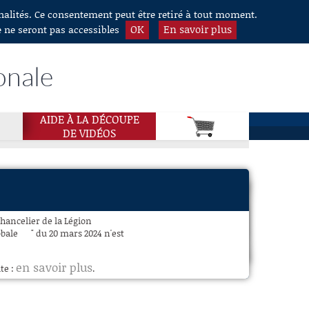
nnalités. Ce consentement peut être retiré à tout moment.
OK
En savoir plus
e ne seront pas accessibles
onale
AIDE À LA DÉCOUPE
DE VIDÉOS
hancelier de la Légion
lobale " du 20 mars 2024 n'est
en savoir plus
te :
.