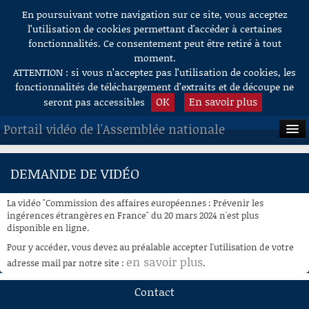
En poursuivant votre navigation sur ce site, vous acceptez
Aller au contenu
l’utilisation de cookies permettant d'accéder à certaines
fonctionnalités. Ce consentement peut être retiré à tout
moment.
ATTENTION : si vous n’acceptez pas l’utilisation de cookies, les
fonctionnalités de téléchargement d’extraits et de découpe ne
OK
En savoir plus
seront pas accessibles
Portail vidéo de l'Assemblée nationale
ACCUEIL
DEMANDE DE VIDÉO
EN DIRECT
La vidéo "Commission des affaires européennes : Prévenir les
À LA DEMANDE
ingérences étrangères en France" du 20 mars 2024 n'est plus
disponible en ligne.
RECHERCHE
Pour y accéder, vous devez au préalable accepter l'utilisation de votre
en savoir plus
adresse mail par notre site :
.
AIDE À LA DÉCOUPE
DE VIDÉOS
Contact