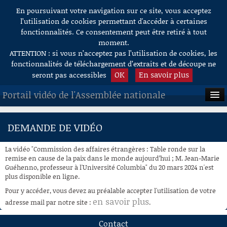
En poursuivant votre navigation sur ce site, vous acceptez
Aller au contenu
l’utilisation de cookies permettant d'accéder à certaines
fonctionnalités. Ce consentement peut être retiré à tout
moment.
ATTENTION : si vous n’acceptez pas l’utilisation de cookies, les
fonctionnalités de téléchargement d’extraits et de découpe ne
OK
En savoir plus
seront pas accessibles
Portail vidéo de l'Assemblée nationale
ACCUEIL
DEMANDE DE VIDÉO
EN DIRECT
La vidéo "Commission des affaires étrangères : Table ronde sur la
À LA DEMANDE
remise en cause de la paix dans le monde aujourd’hui ; M. Jean-Marie
Guéhenno, professeur à l'Université Columbia" du 20 mars 2024 n'est
plus disponible en ligne.
RECHERCHE
Pour y accéder, vous devez au préalable accepter l'utilisation de votre
AIDE À LA DÉCOUPE
en savoir plus
adresse mail par notre site :
.
DE VIDÉOS
Contact