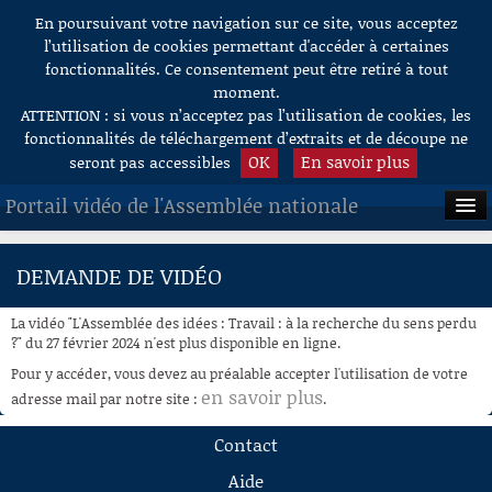
En poursuivant votre navigation sur ce site, vous acceptez
Aller au contenu
l’utilisation de cookies permettant d'accéder à certaines
fonctionnalités. Ce consentement peut être retiré à tout
moment.
ATTENTION : si vous n’acceptez pas l’utilisation de cookies, les
fonctionnalités de téléchargement d’extraits et de découpe ne
OK
En savoir plus
seront pas accessibles
Portail vidéo de l'Assemblée nationale
ACCUEIL
DEMANDE DE VIDÉO
EN DIRECT
La vidéo "L'Assemblée des idées : Travail : à la recherche du sens perdu
À LA DEMANDE
?" du 27 février 2024 n'est plus disponible en ligne.
Pour y accéder, vous devez au préalable accepter l'utilisation de votre
RECHERCHE
en savoir plus
adresse mail par notre site :
.
AIDE À LA DÉCOUPE
Contact
DE VIDÉOS
Aide