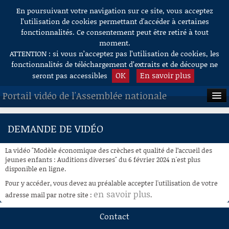
En poursuivant votre navigation sur ce site, vous acceptez
Aller au contenu
l’utilisation de cookies permettant d'accéder à certaines
fonctionnalités. Ce consentement peut être retiré à tout
moment.
ATTENTION : si vous n’acceptez pas l’utilisation de cookies, les
fonctionnalités de téléchargement d’extraits et de découpe ne
OK
En savoir plus
seront pas accessibles
Portail vidéo de l'Assemblée nationale
ACCUEIL
DEMANDE DE VIDÉO
EN DIRECT
La vidéo "Modèle économique des crèches et qualité de l’accueil des
À LA DEMANDE
jeunes enfants : Auditions diverses" du 6 février 2024 n'est plus
disponible en ligne.
RECHERCHE
Pour y accéder, vous devez au préalable accepter l'utilisation de votre
en savoir plus
adresse mail par notre site :
.
AIDE À LA DÉCOUPE
DE VIDÉOS
Contact