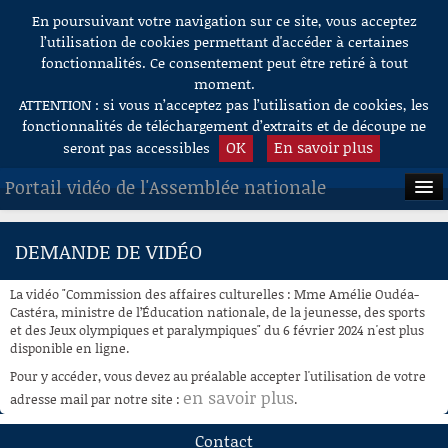
En poursuivant votre navigation sur ce site, vous acceptez
Aller au contenu
l’utilisation de cookies permettant d'accéder à certaines
fonctionnalités. Ce consentement peut être retiré à tout
moment.
ATTENTION : si vous n’acceptez pas l’utilisation de cookies, les
fonctionnalités de téléchargement d’extraits et de découpe ne
OK
En savoir plus
seront pas accessibles
Portail vidéo de l'Assemblée nationale
ACCUEIL
DEMANDE DE VIDÉO
EN DIRECT
La vidéo "Commission des affaires culturelles : Mme Amélie Oudéa-
À LA DEMANDE
Castéra, ministre de l’Éducation nationale, de la jeunesse, des sports
et des Jeux olympiques et paralympiques" du 6 février 2024 n'est plus
disponible en ligne.
RECHERCHE
Pour y accéder, vous devez au préalable accepter l'utilisation de votre
AIDE À LA DÉCOUPE
en savoir plus
adresse mail par notre site :
.
DE VIDÉOS
Contact