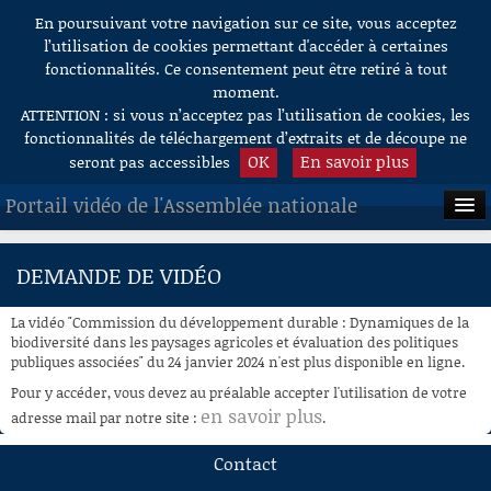
En poursuivant votre navigation sur ce site, vous acceptez
Aller au contenu
l’utilisation de cookies permettant d'accéder à certaines
fonctionnalités. Ce consentement peut être retiré à tout
moment.
ATTENTION : si vous n’acceptez pas l’utilisation de cookies, les
fonctionnalités de téléchargement d’extraits et de découpe ne
OK
En savoir plus
seront pas accessibles
Portail vidéo de l'Assemblée nationale
ACCUEIL
DEMANDE DE VIDÉO
EN DIRECT
La vidéo "Commission du développement durable : Dynamiques de la
À LA DEMANDE
biodiversité dans les paysages agricoles et évaluation des politiques
publiques associées" du 24 janvier 2024 n'est plus disponible en ligne.
RECHERCHE
Pour y accéder, vous devez au préalable accepter l'utilisation de votre
en savoir plus
adresse mail par notre site :
.
AIDE À LA DÉCOUPE
DE VIDÉOS
Contact