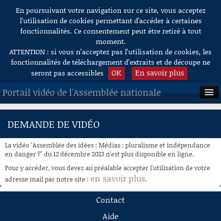
En poursuivant votre navigation sur ce site, vous acceptez
Aller au contenu
l’utilisation de cookies permettant d'accéder à certaines
fonctionnalités. Ce consentement peut être retiré à tout
moment.
ATTENTION : si vous n’acceptez pas l’utilisation de cookies, les
fonctionnalités de téléchargement d’extraits et de découpe ne
OK
En savoir plus
seront pas accessibles
Portail vidéo de l'Assemblée nationale
ACCUEIL
DEMANDE DE VIDÉO
EN DIRECT
La vidéo "Assemblée des idées : Médias : pluralisme et indépendance
À LA DEMANDE
en danger ?" du 12 décembre 2023 n'est plus disponible en ligne.
Pour y accéder, vous devez au préalable accepter l'utilisation de votre
RECHERCHE
en savoir plus
adresse mail par notre site :
.
AIDE À LA DÉCOUPE
Contact
DE VIDÉOS
Aide