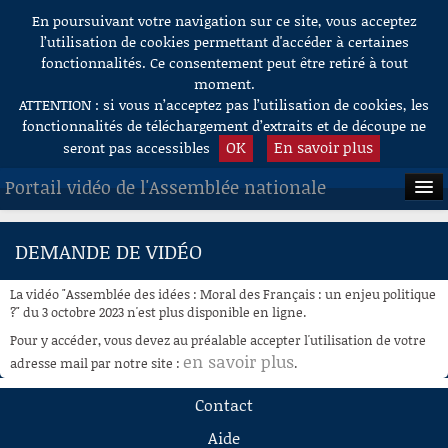
En poursuivant votre navigation sur ce site, vous acceptez
Aller au contenu
l’utilisation de cookies permettant d'accéder à certaines
fonctionnalités. Ce consentement peut être retiré à tout
moment.
ATTENTION : si vous n’acceptez pas l’utilisation de cookies, les
fonctionnalités de téléchargement d’extraits et de découpe ne
OK
En savoir plus
seront pas accessibles
Portail vidéo de l'Assemblée nationale
ACCUEIL
DEMANDE DE VIDÉO
EN DIRECT
La vidéo "Assemblée des idées : Moral des Français : un enjeu politique
À LA DEMANDE
?" du 3 octobre 2023 n'est plus disponible en ligne.
Pour y accéder, vous devez au préalable accepter l'utilisation de votre
RECHERCHE
en savoir plus
adresse mail par notre site :
.
AIDE À LA DÉCOUPE
Contact
DE VIDÉOS
Aide