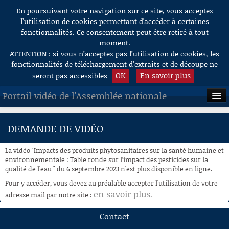
En poursuivant votre navigation sur ce site, vous acceptez
Aller au contenu
l’utilisation de cookies permettant d'accéder à certaines
fonctionnalités. Ce consentement peut être retiré à tout
moment.
ATTENTION : si vous n’acceptez pas l’utilisation de cookies, les
fonctionnalités de téléchargement d’extraits et de découpe ne
OK
En savoir plus
seront pas accessibles
Portail vidéo de l'Assemblée nationale
ACCUEIL
DEMANDE DE VIDÉO
EN DIRECT
La vidéo "Impacts des produits phytosanitaires sur la santé humaine et
À LA DEMANDE
environnementale : Table ronde sur l’impact des pesticides sur la
qualité de l’eau " du 6 septembre 2023 n'est plus disponible en ligne.
RECHERCHE
Pour y accéder, vous devez au préalable accepter l'utilisation de votre
en savoir plus
adresse mail par notre site :
.
AIDE À LA DÉCOUPE
DE VIDÉOS
Contact