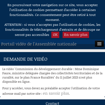
En poursuivant votre navigation sur ce site, vous acceptez
Aller au contenu
l’utilisation de cookies permettant d'accéder à certaines
fonctionnalités. Ce consentement peut être retiré à tout
moment.
ATTENTION : si vous n’acceptez pas l’utilisation de cookies, les
fonctionnalités de téléchargement d’extraits et de découpe ne
OK
En savoir plus
seront pas accessibles
Portail vidéo de l'Assemblée nationale
ACCUEIL
DEMANDE DE VIDÉO
EN DIRECT
La vidéo "Commission du développement durable : Mme Dominique
À LA DEMANDE
Faure, ministre déléguée chargée des collectivités territoriales et de la
ruralité, sur le plan France Ruralités" du 11 juillet 2023 n'est plus
disponible en ligne.
RECHERCHE
Pour y accéder, vous devez au préalable accepter l'utilisation de votre
AIDE À LA DÉCOUPE
en savoir plus
adresse mail par notre site :
.
DE VIDÉOS
Contact