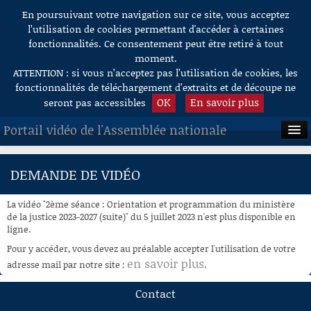
En poursuivant votre navigation sur ce site, vous acceptez
Aller au contenu
l’utilisation de cookies permettant d'accéder à certaines
fonctionnalités. Ce consentement peut être retiré à tout
moment.
ATTENTION : si vous n’acceptez pas l’utilisation de cookies, les
fonctionnalités de téléchargement d’extraits et de découpe ne
OK
En savoir plus
seront pas accessibles
Portail vidéo de l'Assemblée nationale
ACCUEIL
DEMANDE DE VIDÉO
EN DIRECT
La vidéo "2ème séance : Orientation et programmation du ministère
À LA DEMANDE
de la justice 2023-2027 (suite)" du 5 juillet 2023 n'est plus disponible en
ligne.
RECHERCHE
Pour y accéder, vous devez au préalable accepter l'utilisation de votre
en savoir plus
adresse mail par notre site :
.
AIDE À LA DÉCOUPE
DE VIDÉOS
Contact