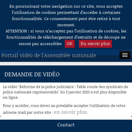
En poursuivant votre navigation sur ce site, vous acceptez
Aller au contenu
l’utilisation de cookies permettant d'accéder à certaines
fonctionnalités. Ce consentement peut être retiré à tout
moment.
ATTENTION : si vous n’acceptez pas l’utilisation de cookies, les
fonctionnalités de téléchargement d’extraits et de découpe ne
OK
En savoir plus
seront pas accessibles
Portail vidéo de l'Assemblée nationale
ACCUEIL
DEMANDE DE VIDÉO
EN DIRECT
La vidéo "Réforme de la police judiciaire : Table ronde des syndicats de
À LA DEMANDE
police nationale représentatifs" du 3 janvier 2023 n'est plus disponible
en ligne.
RECHERCHE
Pour y accéder, vous devez au préalable accepter l'utilisation de votre
en savoir plus
adresse mail par notre site :
.
AIDE À LA DÉCOUPE
DE VIDÉOS
Contact