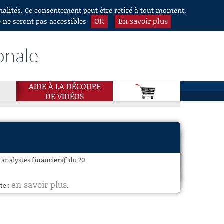
nnalités. Ce consentement peut être retiré à tout moment.
OK
En savoir plus
e ne seront pas accessibles
onale
AIDE À LA DÉCOUPE
DE VIDÉOS
 analystes financiers)" du 20
en savoir plus
te :
.