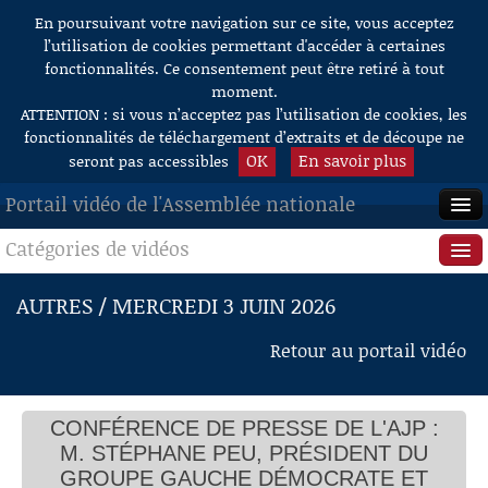
En poursuivant votre navigation sur ce site, vous acceptez
Aller au contenu
l’utilisation de cookies permettant d'accéder à certaines
fonctionnalités. Ce consentement peut être retiré à tout
moment.
ATTENTION : si vous n’acceptez pas l’utilisation de cookies, les
fonctionnalités de téléchargement d’extraits et de découpe ne
OK
En savoir plus
seront pas accessibles
Portail vidéo de l'Assemblée nationale
Catégories de vidéos
ACCUEIL
EN DIRECT
Séance publique
AUTRES / MERCREDI 3 JUIN 2026
À LA DEMANDE
Questions au Gouvernement
Retour au portail vidéo
RECHERCHE
Commissions
AIDE À LA DÉCOUPE
CONFÉRENCE DE PRESSE DE L'AJP :
Présidence
DE VIDÉOS
M. STÉPHANE PEU, PRÉSIDENT DU
Évènements
GROUPE GAUCHE DÉMOCRATE ET