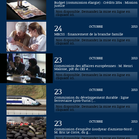
Budget (commission élargie) : Crédits 2014 : Mission
justice
Connaissance, Histoire
Non disponible. Demandez la mise en ligne en
cliquant ici.
Autres
24
OCTOBRE
2013
MECSS : financement de la branche famille
Non disponible. Demandez la mise en ligne en
cliquant ici.
23
OCTOBRE
2013
Commission des affaires européennes : M. Henri
Malosse, pdt du CES e...
Non disponible. Demandez la mise en ligne en
cliquant ici.
23
OCTOBRE
2013
Commission du développement durable : ligne
ferroviaire Lyon-Turin (...
Non disponible. Demandez la mise en ligne en
cliquant ici.
23
OCTOBRE
2013
Commission d'enquête Goodyear d'Amiens-Nord :
M. Eric Le Corre, du g...
Non disponible. Demandez la mise en ligne en