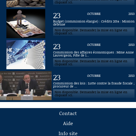
cliquant ici.
23
OCTOBRE
2013
Budget (commission élargie) : Crédits 2014 : Mission
défense
Non disponible. Demandez la mise en ligne en
cliquant ici.
23
OCTOBRE
2013
Commission des affaires économiques : Mme Anne
Lauvergeon, Pdte de l...
Non disponible. Demandez la mise en ligne en
cliquant ici.
23
OCTOBRE
2013
Commission des lois : Lutte contre la fraude fiscale ;
procureur de ...
Non disponible. Demandez la mise en ligne en
cliquant ici.
Contact
Aide
Info site