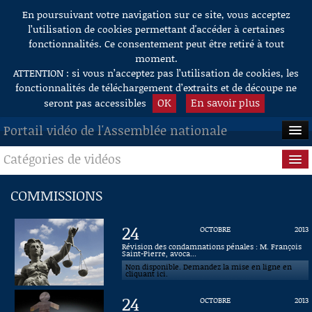
En poursuivant votre navigation sur ce site, vous acceptez
Aller au contenu
l’utilisation de cookies permettant d'accéder à certaines
fonctionnalités. Ce consentement peut être retiré à tout
moment.
ATTENTION : si vous n’acceptez pas l’utilisation de cookies, les
fonctionnalités de téléchargement d’extraits et de découpe ne
OK
En savoir plus
seront pas accessibles
Portail vidéo de l'Assemblée nationale
Catégories de vidéos
ACCUEIL
EN DIRECT
Séance publique
COMMISSIONS
À LA DEMANDE
Questions au Gouvernement
24
OCTOBRE
2013
RECHERCHE
Commissions
Révision des condamnations pénales : M. François
Saint-Pierre, avoca...
Non disponible. Demandez la mise en ligne en
AIDE À LA DÉCOUPE
Présidence
cliquant ici.
DE VIDÉOS
24
OCTOBRE
2013
Évènements