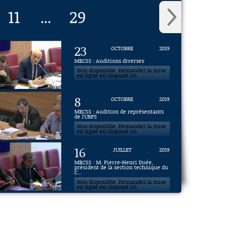
11
29
...
23
OCTOBRE
2019
MECSS : Auditions diverses
Non disponible. Demandez la mise
en ligne en cliquant ici.
8
OCTOBRE
2019
MECSS : Audition de représentants
de l'URPS
Non disponible. Demandez la mise
en ligne en cliquant ici.
16
JUILLET
2019
MECSS : M. Pierre-Henri Duée,
président de la section technique du
C...
Non disponible. Demandez la mise
en ligne en cliquant ici.