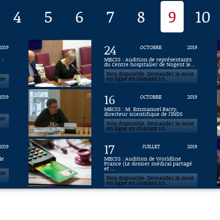
4
5
6
7
8
9
10
24
2019
OCTOBRE
2019
 :
MECSS : Audition de représentants
du Centre hospitalier de Nogent le...
Non disponible. Demandez la mise
ise
en ligne en cliquant ici.
16
2019
OCTOBRE
2019
MECSS : M. Emmanuel Bacry,
directeur scientifique de l'INDS
ise
Non disponible. Demandez la mise
en ligne en cliquant ici.
17
2019
JUILLET
2019
le
MECSS : Audition de Worldline
.
France (Le dossier médical partagé
et ...
ise
Non disponible. Demandez la mise
en ligne en cliquant ici.