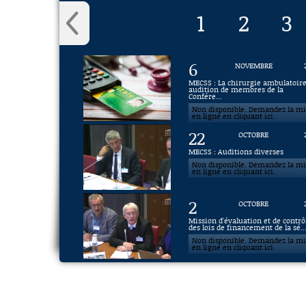
1
2
3
6
NOVEMBRE
MECSS : La chirurgie ambulatoire
audition de membres de la
Confére...
Non disponible. Demandez la m
en ligne en cliquant ici.
22
OCTOBRE
MECSS : Auditions diverses
Non disponible. Demandez la m
en ligne en cliquant ici.
2
OCTOBRE
Mission d'évaluation et de contrô
des lois de financement de la sé..
Non disponible. Demandez la m
en ligne en cliquant ici.