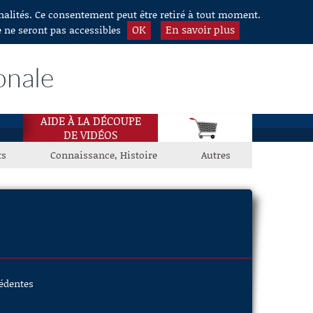
nnalités. Ce consentement peut être retiré à tout moment.
OK
En savoir plus
e ne seront pas accessibles
onale
AIDE À LA DÉCOUPE
DE VIDÉOS
ts
Connaissance, Histoire
Autres
cédentes