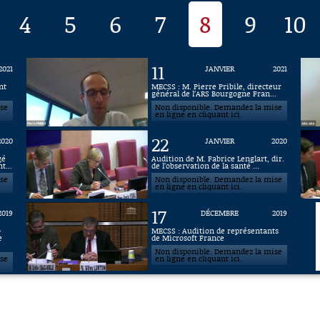
4
5
6
7
8
9
10
11
2021
JANVIER
2021
nt
MECSS : M. Pierre Pribile, directeur
général de l’ARS Bourgogne Fran...
ise
Non disponible. Demandez la mise
en ligne en cliquant ici.
22
2020
JANVIER
2020
gé
Audition de M. Fabrice Lenglart, dir.
t...
de l’observation de la santé ...
ise
Non disponible. Demandez la mise
en ligne en cliquant ici.
17
2019
DÉCEMBRE
2019
-
MECSS : Audition de représentants
e
de Microsoft France
Non disponible. Demandez la mise
ise
en ligne en cliquant ici.