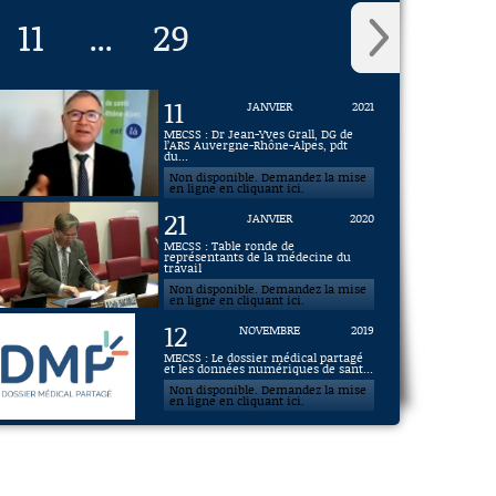
11
29
...
11
JANVIER
2021
MECSS : Dr Jean-Yves Grall, DG de
l’ARS Auvergne-Rhône-Alpes, pdt
du...
Non disponible. Demandez la mise
en ligne en cliquant ici.
21
JANVIER
2020
MECSS : Table ronde de
représentants de la médecine du
travail
Non disponible. Demandez la mise
en ligne en cliquant ici.
12
NOVEMBRE
2019
MECSS : Le dossier médical partagé
et les données numériques de sant...
Non disponible. Demandez la mise
en ligne en cliquant ici.