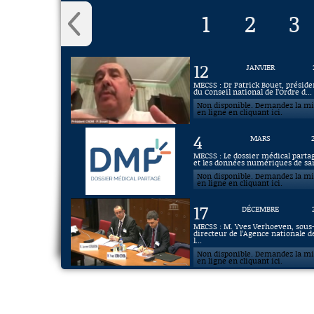
1
2
3
12
JANVIER
MECSS : Dr Patrick Bouet, préside
du Conseil national de l’Ordre d...
Non disponible. Demandez la m
en ligne en cliquant ici.
4
MARS
MECSS : Le dossier médical parta
et les données numériques de san
Non disponible. Demandez la m
en ligne en cliquant ici.
17
DÉCEMBRE
MECSS : M. Yves Verhoeven, sous
directeur de l’Agence nationale d
l...
Non disponible. Demandez la m
en ligne en cliquant ici.