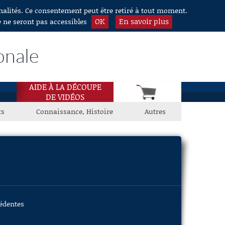
nnalités. Ce consentement peut être retiré à tout moment.
OK
En savoir plus
e ne seront pas accessibles
onale
AIDE À LA DÉCOUPE
DE VIDÉOS
ts
Connaissance, Histoire
Autres
cédentes