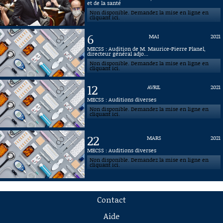
et de la santé
Non disponible. Demandez la mise en ligne en
cliquant ici.
6
MAI
2021
MECSS : Audition de M. Maurice-Pierre Planel,
directeur général adjo...
Non disponible. Demandez la mise en ligne en
cliquant ici.
12
AVRIL
2021
MECSS : Auditions diverses
Non disponible. Demandez la mise en ligne en
cliquant ici.
22
MARS
2021
MECSS : Auditions diverses
Non disponible. Demandez la mise en ligne en
cliquant ici.
Contact
Aide