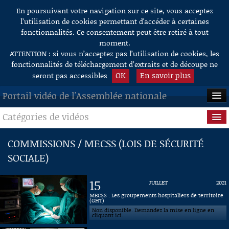
En poursuivant votre navigation sur ce site, vous acceptez
Aller au contenu
l’utilisation de cookies permettant d'accéder à certaines
fonctionnalités. Ce consentement peut être retiré à tout
moment.
ATTENTION : si vous n’acceptez pas l’utilisation de cookies, les
fonctionnalités de téléchargement d’extraits et de découpe ne
OK
En savoir plus
seront pas accessibles
Portail vidéo de l'Assemblée nationale
Catégories de vidéos
ACCUEIL
EN DIRECT
Séance publique
COMMISSIONS / MECSS (LOIS DE SÉCURITÉ
SOCIALE)
À LA DEMANDE
Questions au Gouvernement
RECHERCHE
Commissions
15
JUILLET
2021
MECSS : Les groupements hospitaliers de territoire
AIDE À LA DÉCOUPE
(GHT)
Présidence
DE VIDÉOS
Non disponible. Demandez la mise en ligne en
cliquant ici.
Évènements