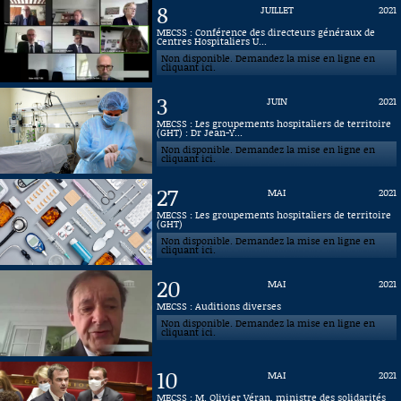
8
JUILLET
2021
Connaissance, Histoire
MECSS : Conférence des directeurs généraux de
Centres Hospitaliers U...
Non disponible. Demandez la mise en ligne en
Autres
cliquant ici.
3
JUIN
2021
MECSS : Les groupements hospitaliers de territoire
(GHT) : Dr Jean-Y...
Non disponible. Demandez la mise en ligne en
cliquant ici.
27
MAI
2021
MECSS : Les groupements hospitaliers de territoire
(GHT)
Non disponible. Demandez la mise en ligne en
cliquant ici.
20
MAI
2021
MECSS : Auditions diverses
Non disponible. Demandez la mise en ligne en
cliquant ici.
10
MAI
2021
MECSS : M. Olivier Véran, ministre des solidarités