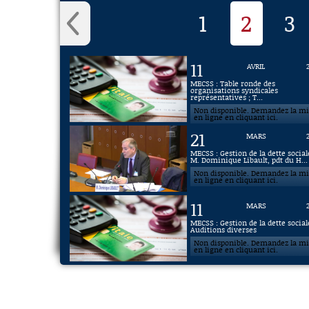
1
2
3
11
AVRIL
MECSS : Table ronde des
organisations syndicales
représentatives ; T...
Non disponible. Demandez la m
en ligne en cliquant ici.
21
MARS
MECSS : Gestion de la dette social
M. Dominique Libault, pdt du H...
Non disponible. Demandez la m
en ligne en cliquant ici.
11
MARS
MECSS : Gestion de la dette social
Auditions diverses
Non disponible. Demandez la m
en ligne en cliquant ici.