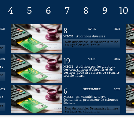
4
5
6
7
8
9
10
8
2024
AVRIL
2024
MECSS : Auditions diverses
Non disponible. Demandez la mise
en ligne en cliquant ici.
ise
19
2024
MARS
2024
e :
MECSS : Audition sur l’évaluation
des conventions d’objectifs et de
gestion (COG) des caisses de sécurité
ise
sociale : Insp...
6
2024
SEPTEMBRE
2023
e :
MECSS : M. Yannick L’Horty,
économiste, professeur de sciences
écono...
ise
Non disponible. Demandez la mise
en ligne en cliquant ici.