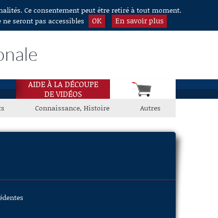
nnalités. Ce consentement peut être retiré à tout moment.
OK
En savoir plus
e ne seront pas accessibles
onale
AIDE À LA DÉCOUPE
DE VIDÉOS
ts
Connaissance, Histoire
Autres
cédentes