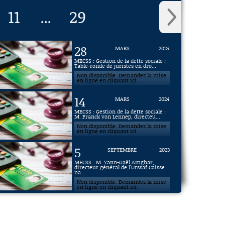
11
29
...
28
MARS
2024
MECSS : Gestion de la dette sociale :
Table-ronde de juristes en dro...
Non disponible. Demandez la mise
en ligne en cliquant ici.
14
MARS
2024
MECSS : Gestion de la dette sociale :
M. Franck von Lennep, directeu...
Non disponible. Demandez la mise
en ligne en cliquant ici.
5
SEPTEMBRE
2023
MECSS : M. Yann-Gaël Amghar,
directeur général de l'Urssaf Caisse
na...
Non disponible. Demandez la mise
en ligne en cliquant ici.