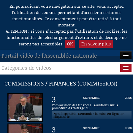
En poursuivant votre navigation sur ce site, vous acceptez
Aller au contenu
l’utilisation de cookies permettant d'accéder à certaines
fonctionnalités. Ce consentement peut être retiré à tout
moment.
ATTENTION : si vous n’acceptez pas l’utilisation de cookies, les
fonctionnalités de téléchargement d’extraits et de découpe ne
OK
En savoir plus
seront pas accessibles
Portail vidéo de l'Assemblée nationale
Catégories de vidéos
ACCUEIL
EN DIRECT
Séance publique
COMMISSIONS / FINANCES (COMMISSION)
À LA DEMANDE
Questions au Gouvernement
3
SEPTEMBRE
2008
RECHERCHE
Commissions
Commission des finances : Auditions sur la
procédure d'arbitrage du ...
Non disponible. Demandez la mise en ligne en
AIDE À LA DÉCOUPE
Présidence
cliquant ici.
DE VIDÉOS
3
SEPTEMBRE
2008
Évènements