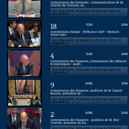
Commission des finances : communication de M.
Charles de Courson, au...
Connaissance, Histoire
Non disponible. Demandez la mise en ligne en
cliquant ici.
Autres
18
JUIN
2008
Commission élargie : PLFR pour 2007 - Mission
Outre-mer
Non disponible. Demandez la mise en ligne en
cliquant ici.
4
JUIN
2008
Commission des finances, commission des affaires
économiques : audit...
Non disponible. Demandez la mise en ligne en
cliquant ici.
9
AVRIL
2008
Commission des finances: audition de M. Daniel
Bouton, président de ...
Non disponible. Demandez la mise en ligne en
cliquant ici.
2
AVRIL
2008
Commission des finances : audition de M. Éric
Woerth, ministre du bu...
Non disponible. Demandez la mise en ligne en