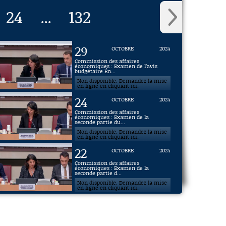
24
132
...
29
OCTOBRE
2024
Commission des affaires
économiques : Examen de l’avis
budgétaire Én...
Non disponible. Demandez la mise
en ligne en cliquant ici.
24
OCTOBRE
2024
Commission des affaires
économiques : Examen de la
seconde partie du...
Non disponible. Demandez la mise
en ligne en cliquant ici.
22
OCTOBRE
2024
Commission des affaires
économiques : Examen de la
seconde partie d...
Non disponible. Demandez la mise
en ligne en cliquant ici.