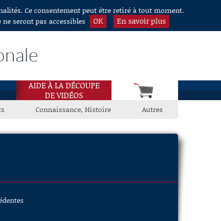
nnalités. Ce consentement peut être retiré à tout moment.
OK
En savoir plus
e ne seront pas accessibles
onale
AIDE À LA DÉCOUPE
DE VIDÉOS
ts
Connaissance, Histoire
Autres
cédentes