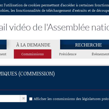
ez l’utilisation de cookies permettant d'accéder à certaines fonctio
ookies, les fonctionnalités de téléchargement d’extraits et de découp
ail vidéo de l'Assemblée nati
À LA DEMANDE
RECHERCHE
ment
Commissions
Présidence
Évènemen
MIQUES (COMMISSION)
Afficher les commissions des législatures pré