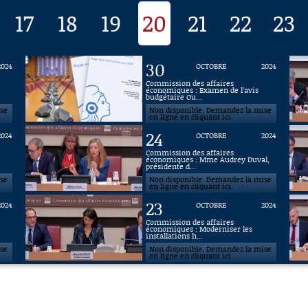
17
18
19
20
21
22
23
30
2024
OCTOBRE
2024
Commission des affaires
économiques : Examen de l’avis
budgétaire Ou...
ise
Non disponible. Demandez la mise
en ligne en cliquant ici.
24
2024
OCTOBRE
2024
Commission des affaires
économiques : Mme Audrey Duval,
présidente d...
ise
Non disponible. Demandez la mise
en ligne en cliquant ici.
23
2024
OCTOBRE
2024
Commission des affaires
économiques : Moderniser les
installations h...
ise
Non disponible. Demandez la mise
en ligne en cliquant ici.