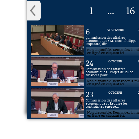
1
16
...
6
NOVEMBRE
Commission des affaires
économiques : M. Jean-Philippe
Imparato, dir...
Non disponible. Demandez la m
en ligne en cliquant ici.
24
OCTOBRE
Commission des affaires
économiques : Projet de loi de
finances pour...
Non disponible. Demandez la m
en ligne en cliquant ici.
23
OCTOBRE
Commission des affaires
économiques : Réduire les
contraintes énergé...
Non disponible. Demandez la m
en ligne en cliquant ici.