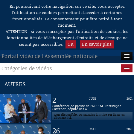
En poursuivant votre navigation sur ce site, vous acceptez
Aller au contenu
l’utilisation de cookies permettant d'accéder à certaines
fonctionnalités. Ce consentement peut être retiré à tout
moment.
ATTENTION : si vous n’acceptez pas l’utilisation de cookies, les
fonctionnalités de téléchargement d’extraits et de découpe ne
OK
En savoir plus
seront pas accessibles
Portail vidéo de l'Assemblée nationale
Catégories de vidéos
ACCUEIL
EN DIRECT
Séance publique
AUTRES
À LA DEMANDE
Questions au Gouvernement
2
JUIN
2021
RECHERCHE
Commissions
Conférence de presse de l’AJP : M. Christophe
Castaner, député des A...
Non disponible. Demandez la mise en ligne en
AIDE À LA DÉCOUPE
Présidence
cliquant ici.
DE VIDÉOS
26
MAI
2021
Évènements