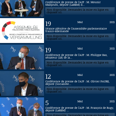
Conférence de presse de l’AJP : M. Mounir
Mahjoubi, député (LaREM) d...
Connaissance, Histoire
Non disponible. Demandez la mise en ligne en
cliquant ici.
Autres
19
MAI
2021
Séance plénière de l’Assemblée parlementaire
franco-allemande
Non disponible. Demandez la mise en ligne en
cliquant ici.
19
MAI
2021
Conférence de presse de l’AJP : M. Philippe Bas,
sénateur (LR) de la...
Non disponible. Demandez la mise en ligne en
cliquant ici.
12
MAI
2021
Conférence de presse de l’AJP : M. Olivier FAURE,
député (Socialiste...
Non disponible. Demandez la mise en ligne en
cliquant ici.
5
MAI
2021
Conférence de presse de l'AJP : M. François de Rugy,
député (LaREM) ...
Non disponible. Demandez la mise en ligne en