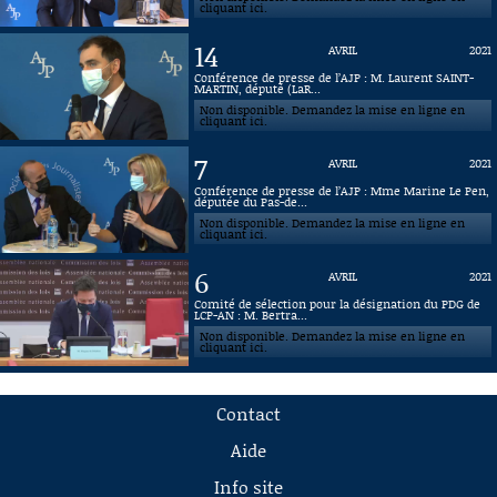
cliquant ici.
14
AVRIL
2021
Conférence de presse de l’AJP : M. Laurent SAINT-
MARTIN, député (LaR...
Non disponible. Demandez la mise en ligne en
cliquant ici.
7
AVRIL
2021
Conférence de presse de l’AJP : Mme Marine Le Pen,
députée du Pas-de...
Non disponible. Demandez la mise en ligne en
cliquant ici.
6
AVRIL
2021
Comité de sélection pour la désignation du PDG de
LCP-AN : M. Bertra...
Non disponible. Demandez la mise en ligne en
cliquant ici.
Contact
Aide
Info site